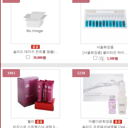
서울화장품
솔리드 데미지 컨트롤 앰플(…
[서울화장품] 폴리라인 하이…
39,000원
5,500원
1861
5258
웰라
아름다운화장품
리지스트 스트렝스닝 세럼 6…
솔리드 프로페셔널앰플 15ml