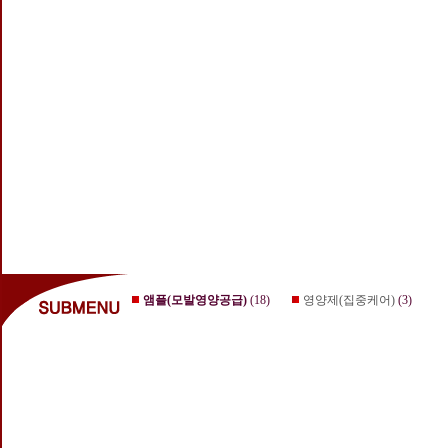
앰플(모발영양공급)
(18)
영양제(집중케어)
(3)