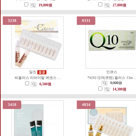
19,800원
27,000원
5238
0331
일진
인큐스
씨플러스 리바이탈 에센스 …
*비타 Q10(큐텐) 플러스 13m
9,900원
6,500원
14,300원
5418
4034