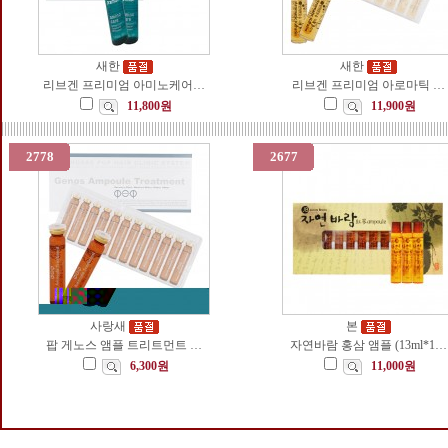
새한
새한
리브겐 프리미엄 아미노케어…
리브겐 프리미엄 아로마틱 …
11,800원
11,900원
2778
2677
사랑새
본
팝 게노스 앰플 트리트먼트 …
자연바람 홍삼 앰플 (13ml*1…
6,300원
11,000원